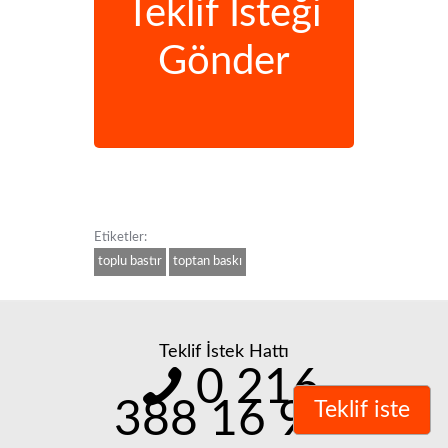
Teklif İsteği
Gönder
Etiketler:
toplu bastır
toptan baskı
Teklif İstek Hattı
0 216
388 16 98
Teklif iste