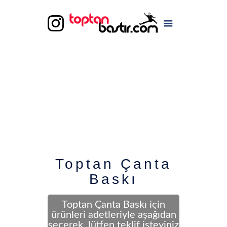
Toptan Çanta
Baskı
Toptan Çanta Baskı için
ürünleri adetleriyle aşağıdan
seçerek, lütfen teklif isteyiniz