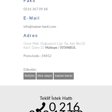
Faks
0216 367 09 68
E-Mail
info@toptan-baski.com
Adres
Girne Mah. Doğuşkent Cad. Taş Apt. No:10
Kat:5 Daire:10
Maltepe / İSTANBUL
Posta kodu : 34852
Etiketler:
iletişim
bize ulaşın
toptan bastır
Teklif İstek Hattı
0 216