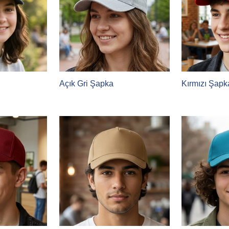
Açık Gri Şapka
Kırmızı Şapk