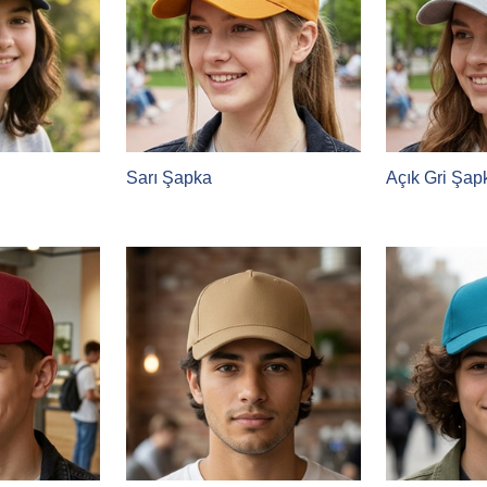
Sarı Şapka
Açık Gri Şap